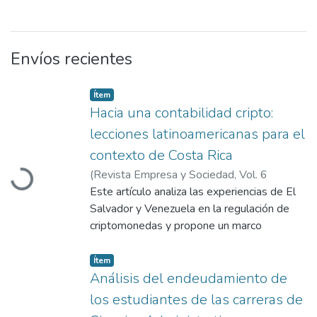
Envíos recientes
Ítem
Hacia una contabilidad cripto:
lecciones latinoamericanas para el
contexto de Costa Rica
(
Revista Empresa y Sociedad, Vol. 6
Cargando...
(2024).
Este artículo analiza las experiencias de El
,
2026-02-18
)
Thomas Arce,
Joselyn
Salvador y Venezuela en la regulación de
;
Morales Núñez, Oscar
;
Corrales
Vargas, Jairol
criptomonedas y propone un marco
contable aplicable a Costa Rica, a través de
una metodología cualitativa con enfoque
Ítem
exploratorio. La muestra incluyó a
Análisis del endeudamiento de
profesionales del Colegio de Contadores
los estudiantes de las carreras de
Públicos de Costa Rica, el Colegio de