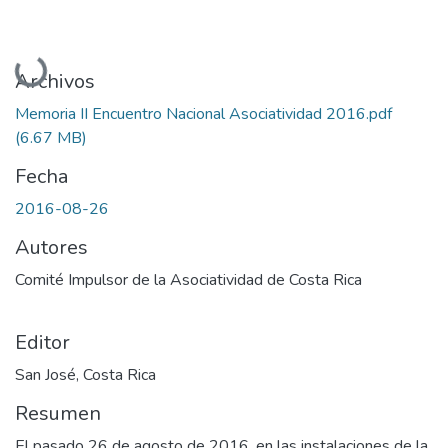
Cargando...
Archivos
Memoria II Encuentro Nacional Asociatividad 2016.pdf
(6.67 MB)
Fecha
2016-08-26
Autores
Comité Impulsor de la Asociatividad de Costa Rica
Editor
San José, Costa Rica
Resumen
El pasado 26 de agosto de 2016, en las instalaciones de la