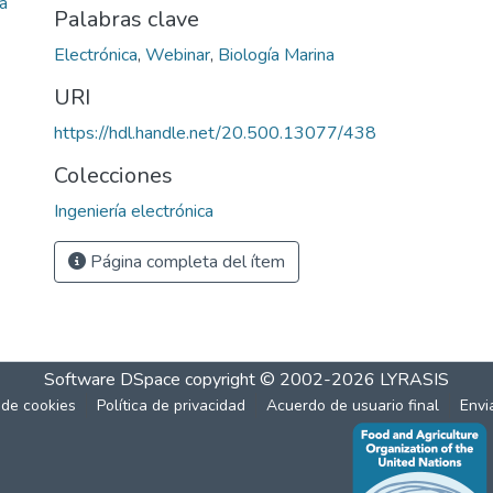
a
Palabras clave
Electrónica
,
Webinar
,
Biología Marina
URI
https://hdl.handle.net/20.500.13077/438
Colecciones
Ingeniería electrónica
Página completa del ítem
Software DSpace
copyright © 2002-2026
LYRASIS
 de cookies
Política de privacidad
Acuerdo de usuario final
Envi