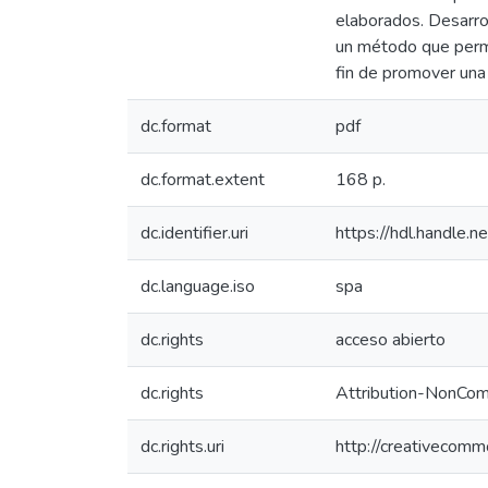
elaborados. Desarrol
un método que permit
fin de promover una
dc.format
pdf
dc.format.extent
168 p.
dc.identifier.uri
https://hdl.handle
dc.language.iso
spa
dc.rights
acceso abierto
dc.rights
Attribution-NonCom
dc.rights.uri
http://creativecomm