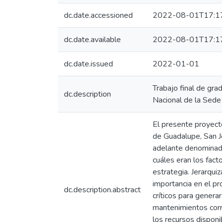
dc.date.accessioned
2022-08-01T17:1
dc.date.available
2022-08-01T17:1
dc.date.issued
2022-01-01
Trabajo final de gra
dc.description
Nacional de la Sede 
El presente proyecto
de Guadalupe, San Jo
adelante denominado
cuáles eran los fac
estrategia. Jerarqui
importancia en el pr
dc.description.abstract
críticos para gener
mantenimientos corr
los recursos disponi