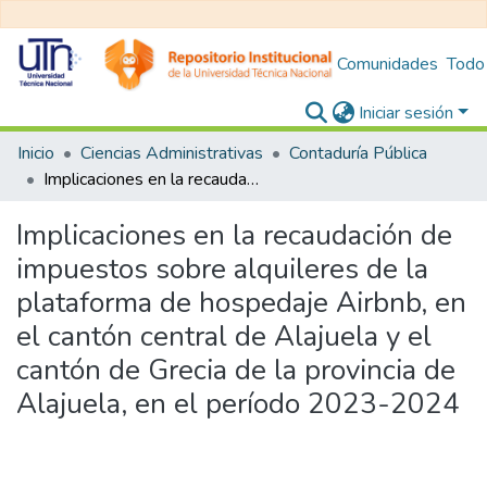
Comunidades
Todo
Iniciar sesión
Inicio
Ciencias Administrativas
Contaduría Pública
Implicaciones en la recaudación de impuestos sobre alquileres de la plataforma de hospedaje Airbnb, en el cantón central de Alajuela y el cantón de Grecia de la provincia de Alajuela, en el período 2023-2024
Implicaciones en la recaudación de
impuestos sobre alquileres de la
plataforma de hospedaje Airbnb, en
el cantón central de Alajuela y el
cantón de Grecia de la provincia de
Alajuela, en el período 2023-2024