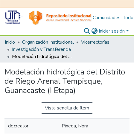
Comunidades
Todo
Iniciar sesión
Inicio
Organización Institucional
Vicerrectorías
Investigación y Transferencia
Modelación hidrológica del Distrito de Riego Arenal Tempisque, Guanacaste (I Etapa)
Modelación hidrológica del Distrito
de Riego Arenal Tempisque,
Guanacaste (I Etapa)
Vista sencilla de ítem
dc.creator
Pineda, Nora