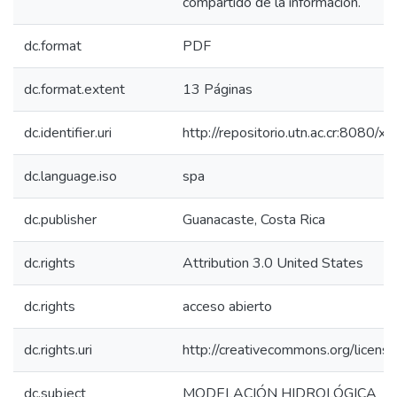
compartido de la información.
dc.format
PDF
dc.format.extent
13 Páginas
dc.identifier.uri
http://repositorio.utn.ac.cr:8080
dc.language.iso
spa
dc.publisher
Guanacaste, Costa Rica
dc.rights
Attribution 3.0 United States
dc.rights
acceso abierto
dc.rights.uri
http://creativecommons.org/license
dc.subject
MODELACIÓN HIDROLÓGICA