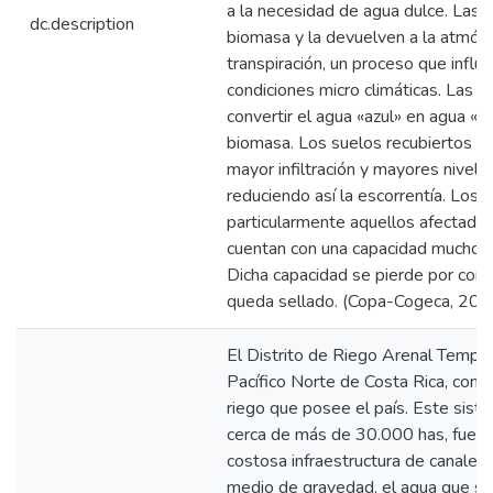
a la necesidad de agua dulce. Las 
dc.description
biomasa y la devuelven a la atmósf
transpiración, un proceso que influ
condiciones micro climáticas. Las p
convertir el agua «azul» en agua «v
biomasa. Los suelos recubiertos d
mayor infiltración y mayores nivel
reduciendo así la escorrentía. Los
particularmente aquellos afectados 
cuentan con una capacidad mucho m
Dicha capacidad se pierde por com
queda sellado. (Copa-Cogeca, 200
El Distrito de Riego Arenal Tempi
Pacífico Norte de Costa Rica, cons
riego que posee el país. Este sist
cerca de más de 30.000 has, fue de
costosa infraestructura de canales 
medio de gravedad, el agua que se 