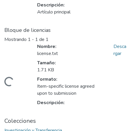
Descripción:
Artículo principal
Bloque de licencias
Mostrando
1 - 1 de 1
Nombre:
Desca
license.txt
rgar
Tamaño:
1.71 KB
Formato:
gando...
Item-specific license agreed
upon to submission
Descripción:
Colecciones
Investigación y Transferencia