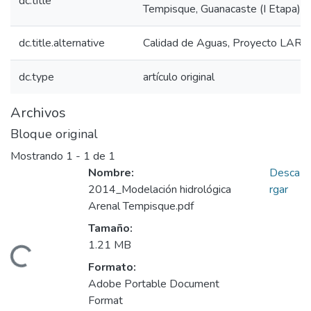
dc.title
Tempisque, Guanacaste (I Etapa)
dc.title.alternative
Calidad de Aguas, Proyecto LAR
dc.type
artículo original
Archivos
Bloque original
Mostrando
1 - 1 de 1
Nombre:
Desca
2014_Modelación hidrológica
rgar
Arenal Tempisque.pdf
Tamaño:
1.21 MB
gando...
Formato:
Adobe Portable Document
Format