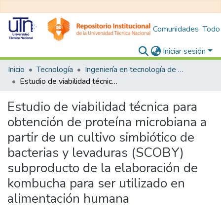
Comunidades
Todo
Iniciar sesión
Inicio
Tecnología
Ingeniería en tecnología de alimentos
Estudio de viabilidad técnica para obtención de proteína microbiana a partir de un cultivo simbiótico de bacterias y levaduras (SCOBY) subproducto de la elaboración de kombucha para ser utilizado en alimentación humana
Estudio de viabilidad técnica para
obtención de proteína microbiana a
partir de un cultivo simbiótico de
bacterias y levaduras (SCOBY)
subproducto de la elaboración de
kombucha para ser utilizado en
alimentación humana