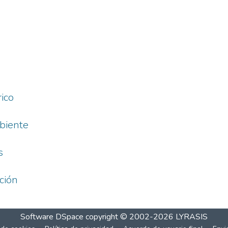
rico
mbiente
s
ción
Software DSpace
copyright © 2002-2026
LYRASIS